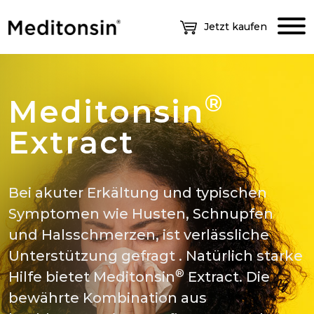
Jetzt kaufen
®
Meditonsin
Extract
Bei akuter Erkältung und typischen
Symptomen wie Husten, Schnupfen
und Halsschmerzen, ist verlässliche
Unterstützung gefragt . Natürlich starke
®
Hilfe bietet Meditonsin
Extract. Die
bewährte Kombination aus