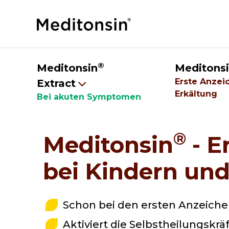
®
Meditonsin
Meditons
Erste Anzei
Extract
Erkältung
Bei akuten Symptomen
®
Meditonsin
- E
bei Kindern un
Schon bei den ersten Anzeiche
Aktiviert die Selbstheilungskrä