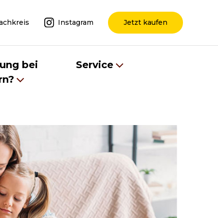
achkreis
Instagram
Jetzt kaufen
tung bei
Service
rn?