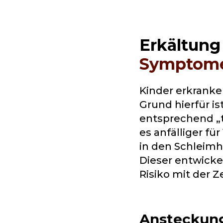
Erkältung
Symptome
Kinder erkranke
Grund hierfür i
entsprechend „tr
es anfälliger fü
in den Schleimh
Dieser entwickel
Risiko mit der 
Ansteckun