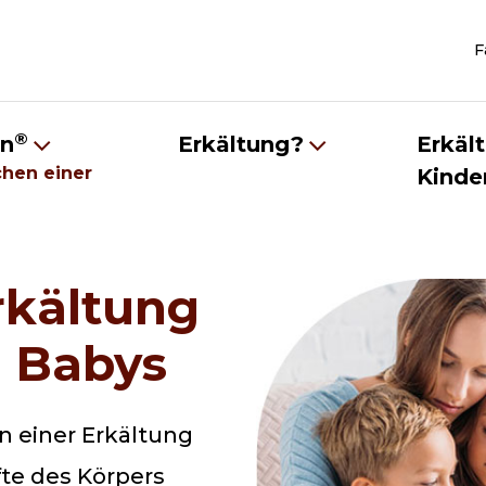
F
®
in
Erkältung?
Erkäl
chen einer
Kinde
rkältung
d Babys
n einer Erkältung
fte des Körpers