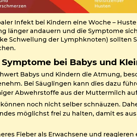
ppaler Infekt bei Kindern eine Woche – Hus
tung länger andauern und die Symptome si
rke Schwellung der Lymphknoten) sollten S
chen.
 Symptome bei Babys und Klei
chwert Babys und Kindern die Atmung, beson
nehm. Bei Säuglingen kann dies dazu führe
iger Abwehrstoffe aus der Muttermilch a
en können noch nicht selber schnäuzen. Dah
indes möglichst frei zu halten, damit es a
eres Fieber als Erwachsene und reagieren 