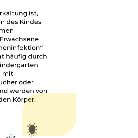
kältung ist,
em des Kindes
mmen
e Erwachsene
heninfektion“
ht häufig durch
Kindergarten
 mit
ücher oder
 und werden von
den Körper.