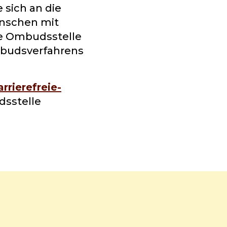
 sich an die
enschen mit
e Ombudsstelle
mbudsverfahrens
rrierefreie-
dsstelle