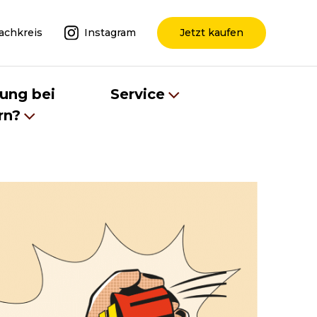
achkreis
Instagram
Jetzt kaufen
tung bei
Service
rn?