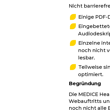
Nicht barrierefr
Einige PDF-D
Eingebettete
Audiodeskri
Einzelne int
noch nicht v
lesbar.
Teilweise si
optimiert.
Begründung
Die MEDICE Heal
Webauftritts u
noch nicht alle 