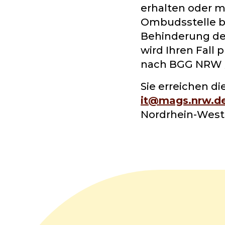
erhalten oder m
Ombudsstelle be
Behinderung de
wird Ihren Fal
nach BGG NRW §
Sie erreichen d
it@mags.nrw.d
Nordrhein-West