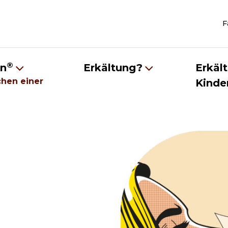
F
®
in
Erkältung?
Erkäl
chen einer
Kinde