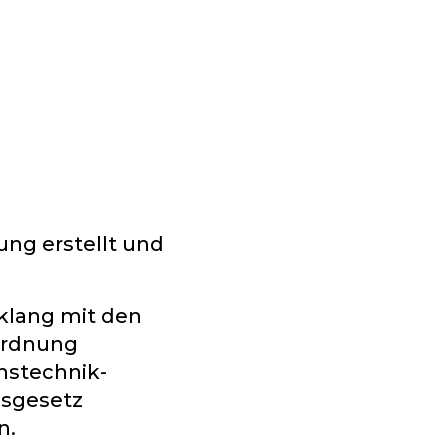
ung erstellt und
nklang mit den
ordnung
nstechnik-
gsgesetz
n.