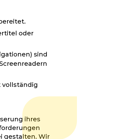
ereitet.
rtitel oder
igationen) sind
t Screenreadern
 vollständig
sserung ihres
nforderungen
i gestalten. Wir