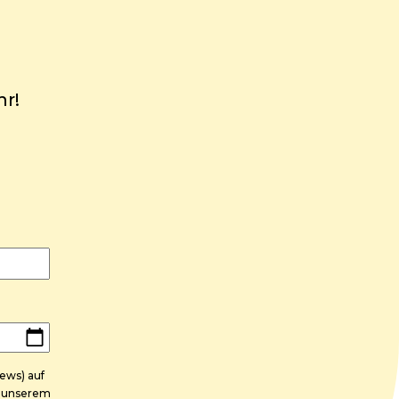
hr!
ews) auf
n unserem